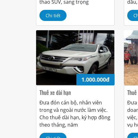
thao SUV, sang trọng
dầu,
Chi tiết
Ch
1.000.000đ
Thuê xe dài hạn
Thuê
Đưa đón cán bộ, nhân viên
Đưa 
trong và ngoài nước làm việc.
doan
Cho thuê dài hạn, ký hợp đồng
việc
theo tháng, năm
vụ h