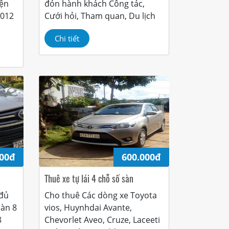
iện
đón hành khách Công tác,
2012
Cưới hỏi, Tham quan, Du lịch
Chi tiết
000đ
600.000đ
Thuê xe tự lái 4 chỗ số sàn
 đủ
Cho thuê Các dòng xe Toyota
sàn 8
vios, Huynhdai Avante,
8
Chevorlet Aveo, Cruze, Laceeti