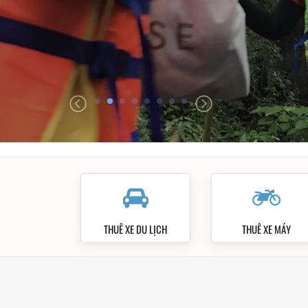
XEM ĐỊA CHỈ
TƯ VẤN DỊCH
THUÊ XE DU LỊCH
THUÊ XE MÁY