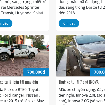
ời mới, sang trọng, thiết kế
dụng, mẫu mã đa dạng, h
 rãi Mercedes Sprinter,
đại, sang trọng Đời xe từ 
 Transit, Huynhdai Solati...
đến 2018
i tiết
Chi tiết
700.000đ
700.
xe tự lái bán tải máy dầu
Thuê xe tự lái 7 chỗ INOVA
a Pick up BT50, Toyota
Mẫu xe chuyên dụng, đầy
x, Ford Ranger, Nissan .
tiện nghi. Innova 2.0E (số 
xe từ 2015 trở lên. xe Máy
chỗ), Innova 2.0G (số sàn 