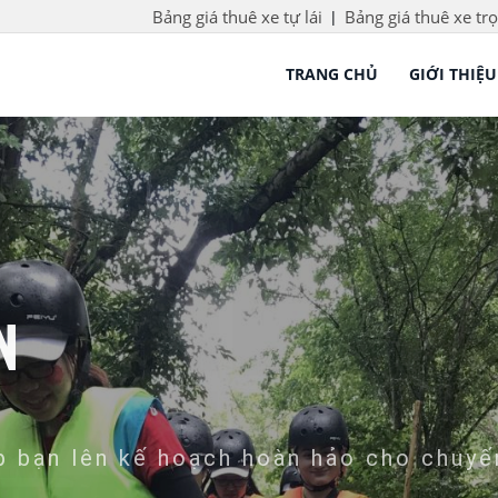
Bảng giá thuê xe tự lái
Bảng giá thuê xe trọ
|
TRANG CHỦ
GIỚI THIỆU
N
 bạn lên kế hoạch hoàn hảo cho chuyế