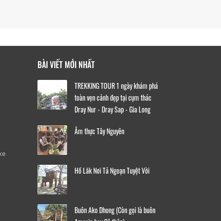
BÀI VIẾT MỚI NHẤT
TREKKING TOUR 1 ngày khám phá
toàn vẹn cảnh đẹp tại cụm thác
Dray Nur - Dray Sap - Gia Long
Âm thực Tây Nguyên
xe
Hồ Lăk Nơi Tả Ngoạn Tuyệt Vời
Buôn Ako Dhong (Còn gọi là buôn