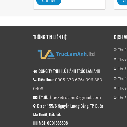
Chi tiết
Ch
THÔNG TIN LIÊN HỆ
DỊCH V
Thuê 
Thuê 
Thuê 
CÔNG TY TNHH LỮ HÀNH TRÚC LÂM ANH
Thuê
Điện thoại:
0905 373 676/ 096 883
Thuê 
0408
Email:
thuexetruclam@gmail.com
Thuê 
Địa chỉ: 55/6 Nguyễn Lương Bằng, TP. Buôn
Ma Thuột, Đắk Lắk
MST: 6001385508