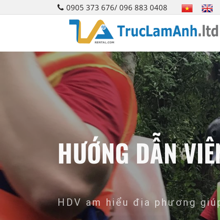
0905 373 676/ 096 883 0408
HƯỚNG DẪN VIÊ
HDV am hiểu địa phương giúp