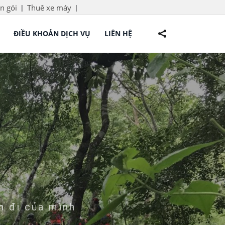
n gói
Thuê xe máy
|
|
Tour -Sự kiện-Truyền thông
ĐIỀU KHOẢN DỊCH VỤ
LIÊN HỆ
n đi của mình