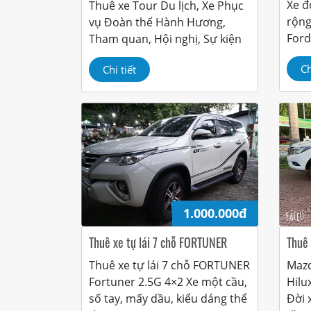
Xe đ
Thuê xe Tour Du lịch, Xe Phục
rộng
vụ Đoàn thể Hành Hương,
Ford
Tham quan, Hội nghị, Sự kiện
Ch
Chi tiết
1.000.000đ
Thuê xe tự lái 7 chỗ FORTUNER
Thuê 
Thuê xe tự lái 7 chỗ FORTUNER
Mazd
Fortuner 2.5G 4×2 Xe một cầu,
Hilu
số tay, mấy dầu, kiểu dáng thể
Đời 