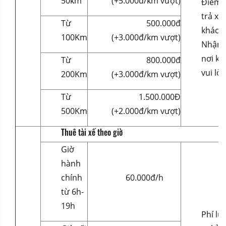
50km
(+5.000đ/km vượt)
Điểm l
trả xe 
Từ
500.000đ
khách 
100Km
(+3.000đ/km vượt)
Nhận 
nơi kh
Từ
800.000đ
vui lòn
200Km
(+3.000đ/km vượt)
Từ
1.500.000Đ
500Km
(+2.000đ/km vượt)
Thuê tài xế theo giờ
Giờ
hành
chính
60.000đ/h
từ 6h-
19h
Phí lư