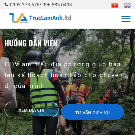
0905 373 676/ 096 883 0408
HƯỚNG DẪN VIÊN
HDV am hiểu địa phương giúp bạn
lên kế hoạch hoàn hảo cho chuyến
đi của mình
XEM ĐỊA CHỈ
TƯ VẤN DỊCH VỤ