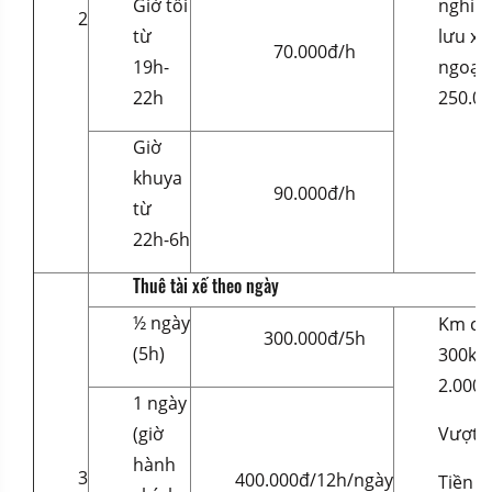
Giờ tối
nghỉ c
2
từ
lưu x
70.000đ/h
19h-
ngoại 
22h
250.0
Giờ
khuya
90.000đ/h
từ
22h-6h
Thuê tài xế theo ngày
½ ngày
Km chạ
300.000đ/5h
(5h)
300km
2.000
1 ngày
(giờ
Vượt g
hành
3
400.000đ/12h/ngày
Tiền ă