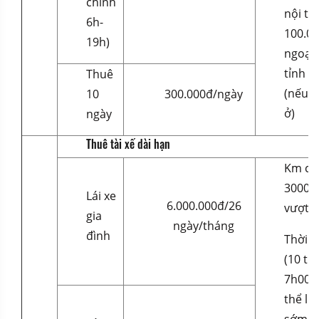
chính
nội th
6h-
100.00
19h)
ngoại
tỉnh 2
Thuê
(nếu lá
10
300.000đ/ngày
ở)
ngày
Thuê tài xế dài hạn
Km chạ
3000k
Lái xe
6.000.000đ/26
vượt 
gia
ngày/tháng
đình
Thời g
(10 ti
7h00 –
thể li