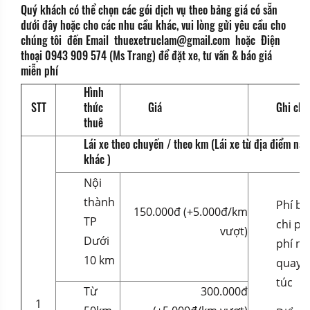
Quý khách có thể chọn các gói dịch vụ theo bảng giá có sẵn
dưới đây hoặc cho các nhu cầu khác, vui lòng gửi yêu cầu cho
chúng tôi đến Email thuexetruclam@gmail.com hoặc Điện
thoại 0943 909 574 (Ms Trang) để đặt xe, tư vấn & báo giá
miễn phí
Hình
STT
thức
Giá
Ghi chú
thuê
Lái xe theo chuyến / theo km (Lái xe từ địa điểm nà
khác )
Nội
thành
Phí b
150.000đ (+5.000đ/km
TP
chi ph
vượt)
Dưới
phí nh
10 km
quay v
túc
Từ
300.000đ
1