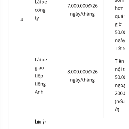
sớm hơ
Lái xe
7.000.000đ/26
hơn n
công
ngày/tháng
quá 9h
ty
4
giờ
50.000
ngày C
Tết 50
Lái xe
Tiền ă
giao
nội th
8.000.000đ/26
tiếp
50.000
ngày/tháng
tiếng
ngoại 
Anh
200.0
(nếu lá
ở)
Lưu ý: