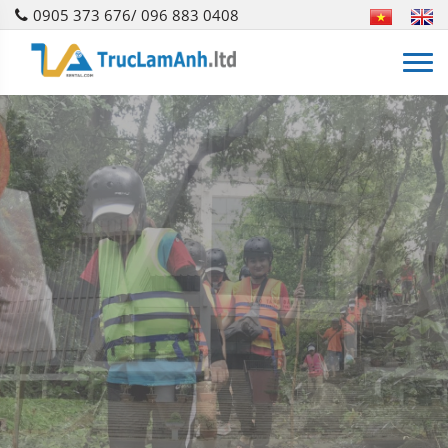
0905 373 676/ 096 883 0408
HƯỚNG DẪN VIÊN
HDV am hiểu địa phương giúp bạn
lên kế hoạch hoàn hảo cho chuyến
đi của mình