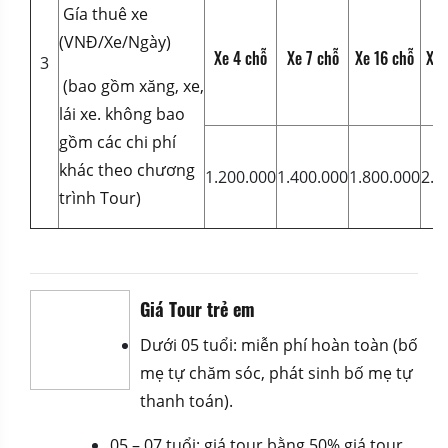
Gía thuê xe
(VNĐ/Xe/Ngày)
Xe 4 chỗ
Xe 7 chỗ
Xe 16 chỗ
Xe 
3
(bao gồm xăng, xe,
lái xe. không bao
gồm các chi phí
khác theo chương
1.200.000
1.400.000
1.800.000
2.5
trình Tour)
Giá Tour trẻ em
Dưới 05 tuổi: miễn phí hoàn toàn (bố
mẹ tự chăm sóc, phát sinh bố mẹ tự
thanh toán).
05 – 07 tuổi: giá tour bằng 50% giá tour