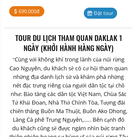
690.000đ
Đặt tour
TOUR DU LỊCH THAM QUAN DAKLAK 1
NGÀY (KHỞI HÀNH HÀNG NGÀY)
Cùng v
i không khí trong lành c
a núi r
ng
ớ
ủ
ừ
"
Cao Nguyên, du khách s
có c
h
i tham quan
ẽ
ơ
ộ
nh
ng đ
a danh l
ch s
và khám phá nh
ng
ữ
ị
ị
ử
ữ
nét đ
c tr
ng ri
ê
ng c
a ng
i dân t
c t
i ch
ặ
ư
ủ
ườ
ộ
ạ
ỗ
nh
: B
o tàng các dân t
c Vi
t Nam, Chùa S
c
ư
ả
ộ
ệ
ắ
T
Kh
i Đoan, Nhà Th
Chính Tòa, T
ng đài
ứ
ả
ờ
ượ
chi
n th
ng Buôn Ma Thu
t, Buôn Ako Dhong,
ế
ắ
ộ
Làng Cà phê Trung Nguyên,..... Bên c
nh đó
ạ
du khách cũng s
đ
c ng
m nhìn b
c tranh
ẽ
ượ
ắ
ứ
thiên nhiên hoang s
h
ù
ng v
ĩ
c
a núi r
ng Tây