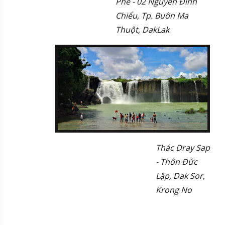
Phê - 02 Nguyễn Đình
Chiểu, Tp. Buôn Ma
Thuột, DakLak
Thác Dray Sap
- Thôn Đức
Lập, Dak Sor,
Krong No