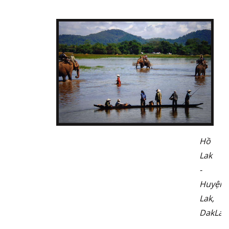
Hồ
Lak
-
Huyện
Lak,
DakLak