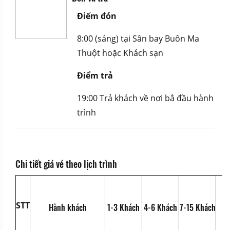
Điểm đón
8:00 (sáng) tại Sân bay Buôn Ma
Thuột hoặc Khách sạn
Điểm trả
19:00 Trả khách về nơi bẳ đầu hành
trình
Chi tiết giá vé theo lịch trình
1
STT
Hành khách
1-3 Khách
4-6 Khách
7-15 Khách
K