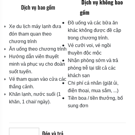
Dịch vụ không bao
Dịch vụ bao gồm
gồm
Đồ uống và các bữa ăn
Xe du lịch máy lạnh đưa
khác không được đề cập
đón tham quan theo
trong chương trình.
chương trình
Vé cưỡi voi, vé ngồi
Ăn uống theo chương trình
thuyền độc mộc
Hướng dẫn viên thuyết
Nhận phòng sớm và trả
minh và phục vụ cho đoàn
phòng trễ tại tất cả các
suốt tuyến.
khách sạn
Vé tham quan vào cửa các
Chi phí cá nhân (giặt ủi,
thắng cảnh.
điện thoại, mua sắm, ...)
Khăn lạnh, nước suối (1
Tiền boa / tiền thưởng, bổ
khăn, 1 chai/ ngày).
sung đơn
Đón và trả