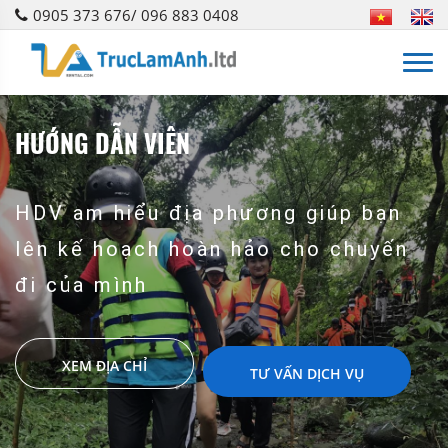
0905 373 676/ 096 883 0408
HƯỚNG DẪN VIÊN
HDV am hiểu địa phương giúp bạn
lên kế hoạch hoàn hảo cho chuyến
đi của mình
XEM ĐỊA CHỈ
TƯ VẤN DỊCH VỤ