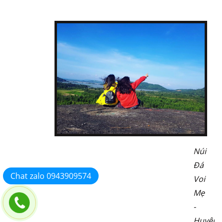
Núi
Đá
Chat zalo 0943909574
Voi
Mẹ
-
Huyện