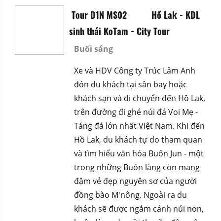
Tour D1N MS02
Hồ Lak - KDL
sinh thái KoTam - City Tour
Buổi sáng
Xe và HDV Công ty Trúc Lâm Anh
đón du khách tại sân bay hoặc
khách sạn và di chuyển đến Hồ Lak,
trên đường đi ghé núi đá Voi Mẹ -
Tảng đá lớn nhất Việt Nam. Khi đến
Hồ Lak, du khách tự do tham quan
và tìm hiểu văn hóa Buôn Jun - một
trong những Buôn làng còn mang
đậm vẻ đẹp nguyên sơ của người
đồng bào M'nông. Ngoài ra du
khách sẽ được ngắm cảnh núi non,