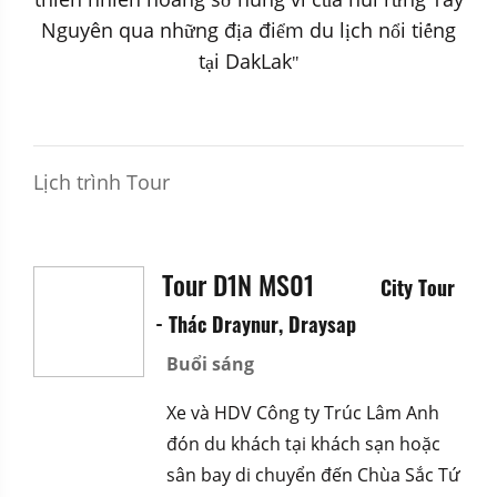
ơ
ủ
ừ
Nguyên qua nh
ng đ
a đi
m du l
ch n
i ti
ng
ữ
ị
ể
ị
ổ
ế
t
i DakLak
ạ
"
Lịch trình Tour
Tour D1N MS01
City Tour
- Thác Draynur, Draysap
Buổi sáng
Xe và HDV Công ty Trúc Lâm Anh
đón du khách tại khách sạn hoặc
sân bay di chuyển đến
Chùa Sắc Tứ