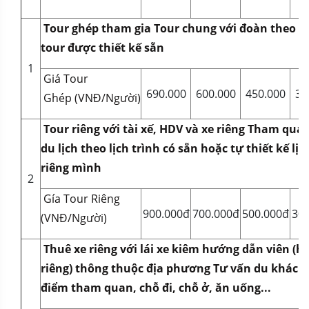
Tour ghép tham gia Tour chung với đoàn theo c
tour được thiết kế sẵn
1
Giá Tour
690.000
600.000
450.000
35
Ghép (VNĐ/Người)
Tour riêng với tài xế, HDV và xe riêng Tham qu
du lịch theo lịch trình có sẵn hoặc tự thiết kế lịc
riêng mình
2
Gía Tour Riêng
900.000đ
700.000đ
500.000đ
300
(VNĐ/Người)
Thuê xe riêng với lái xe kiêm hướng dẫn viên (
riêng) thông thuộc địa phương Tư vấn du khách 
điểm tham quan, chỗ đi, chỗ ở, ăn uống...